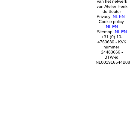
van het netwerk
van Atelier Henk
de Bouter
Privacy:
NL
EN
-
Cookie policy:
NL
EN
Sitemap:
NL
EN
+31 (0) 10-
4760630 - KVK
nummer:
24483666 -
BTW-id:
NL001916544B08