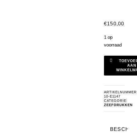
€
150,00
1 op
voorraad
zeefdruk
TOEVOE
tortelduifjes
AAN
WINKELW
Henk
de
Bouter
ARTIKELNUMMER
aantal
10-E1147
CATEGORIE:
ZEEFDRUKKEN
BESCHRI