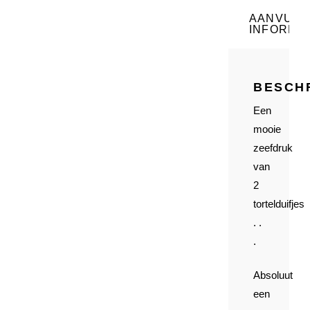
AANVULL
INFORMAT
BESCH
Een
mooie
zeefdruk
van
2
tortelduifjes
. .
.
Absoluut
een