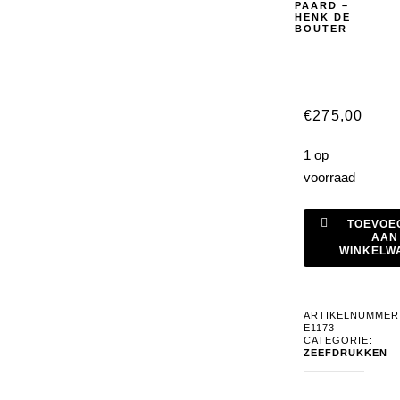
PAARD –
HENK DE
BOUTER
€
275,00
1 op
voorraad
zeefdruk
TOEVOE
Vliegend
AAN
WINKELW
Paard
-
Henk
ARTIKELNUMMER
de
E1173
Bouter
CATEGORIE:
ZEEFDRUKKEN
aantal