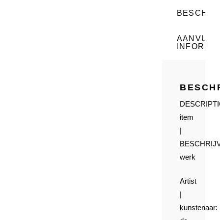
BESCHRI
AANVULL
INFORMAT
BESCH
DESCRIPT
item
|
BESCHRIJ
werk
Artist
|
kunstenaar: