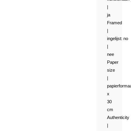
|
ja
Framed
|
ingelijst:
no
|
nee
Paper
size
|
papierformaa
x
30
cm
Authenticity
|