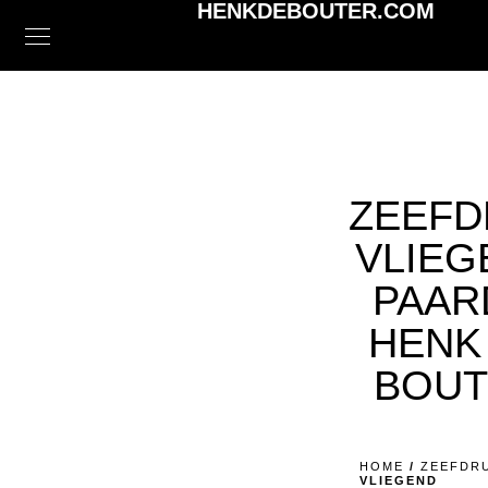
HENKDEBOUTER.COM
ZEEFD
VLIEG
PAAR
HENK
BOUT
HOME
/
ZEEFDR
VLIEGEND