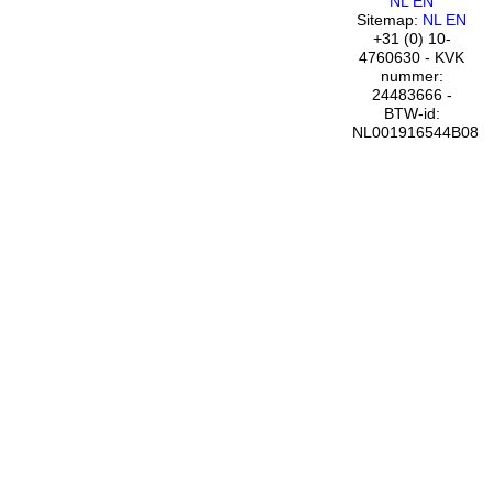
NL
EN
Sitemap:
NL
EN
+31 (0) 10-
4760630 - KVK
nummer:
24483666 -
BTW-id:
NL001916544B08