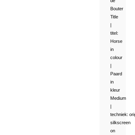
de
Bouter
Title
|
titel
:
Horse
in
colour
|
Paard
in
kleur
Medium
|
techniek:
ori
silkscreen
on