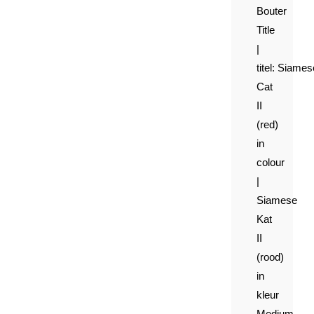
Bouter
Title
|
titel:
Siames
Cat
II
(red)
in
colour
|
Siamese
Kat
II
(rood)
in
kleur
Medium