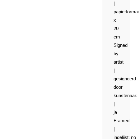
|
papierformaa
x
20
cm
Signed
by
artist
|
gesigneerd
door
kunstenaar:
|
ja
Framed
|
ingelijst:
no