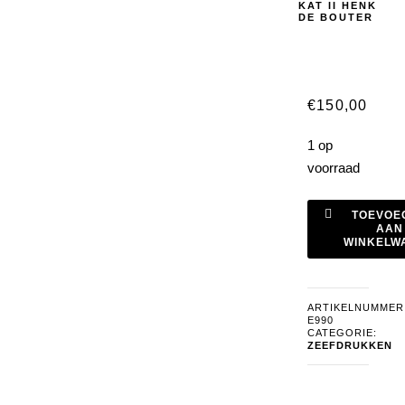
KAT II HENK
DE BOUTER
€
150,00
1 op
voorraad
zeefdruk
TOEVOE
siamese
AAN
WINKELW
kat
II
Henk
ARTIKELNUMMER
de
E990
Bouter
CATEGORIE:
ZEEFDRUKKEN
aantal