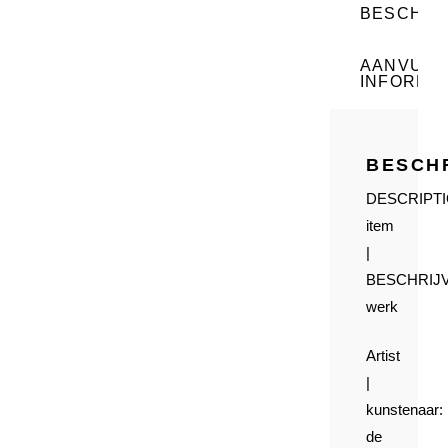
BESCHRI
AANVULL
INFORMAT
BESCH
DESCRIPT
item
|
BESCHRIJ
werk
Artist
|
kunstenaar:
de